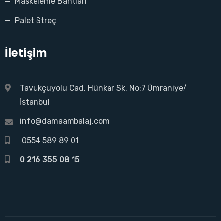
Maskeleme Bantları
Palet Streç
İletişim
Tavukçuyolu Cad, Hünkar Sk. No:7 Ümraniye/
İstanbul
info@damaambalaj.com
0554 589 89 01
0 216 355 08 15